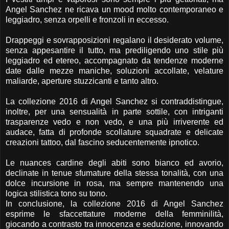
Angel Sanchez ne ricava un mood molto contemporaneo e
leggiadro, senza orpelli e fronzoli in eccesso.
Drappeggi e sovrapposizioni regalano il desiderato volume,
senza appesantire il tutto, ma prediligendo uno stile più
leggiadro ed etereo, accompagnato da tendenze moderne
date dalle mezze maniche, soluzioni accollate, velature
maliarde, aperture stuzzicanti e tanto altro.
La collezione 2016 di Angel Sanchez si contraddistingue,
inoltre, per una sensualità in parte sottile, con intriganti
trasparenze vedo e non vedo, e una più irriverente ed
audace, fatta di profonde scollature squadrate e delicate
creazioni tattoo, dal fascino seducentemente ipnotico.
Le nuances cardine degli abiti sono bianco ed avorio,
declinate in tenue sfumature della stessa tonalità, con una
dolce incursione in rosa, ma sempre mantenendo una
logica stilistica tono su tono.
In conclusione, la collezione 2016 di Angel Sanchez
esprime le sfaccettature moderne della femminilità,
giocando a contrasto tra innocenza e seduzione, innovando