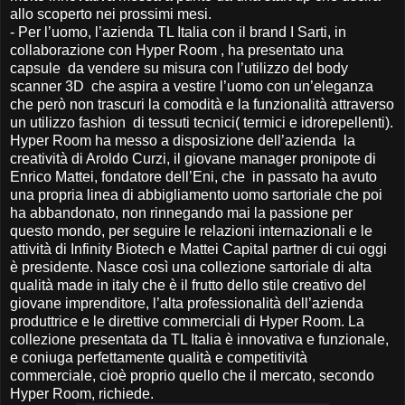
allo scoperto nei prossimi mesi.
-
Per l’uomo, l’azienda TL Italia con il brand I Sarti, in
collaborazione con Hyper Room , ha presentato una
capsule da vendere su misura con l’utilizzo del body
scanner 3D che aspira a vestire l’uomo con un’eleganza
che però non trascuri la comodità e la funzionalità attraverso
un utilizzo fashion di tessuti tecnici( termici e idrorepellenti).
Hyper Room ha messo a disposizione dell’azienda la
creatività di Aroldo Curzi, il giovane manager pronipote di
Enrico Mattei, fondatore dell’Eni, che in passato ha avuto
una propria linea di abbigliamento uomo sartoriale che poi
ha abbandonato, non rinnegando mai la passione per
questo mondo, per seguire le relazioni internazionali e le
attività di Infinity Biotech e Mattei Capital partner di cui oggi
è presidente. Nasce così una collezione sartoriale di alta
qualità made in italy che è il frutto dello stile creativo del
giovane imprenditore, l’alta professionalità dell’azienda
produttrice e le direttive commerciali di Hyper Room. La
collezione presentata da TL Italia è innovativa e funzionale,
e coniuga perfettamente qualità e competitività
commerciale, cioè proprio quello che il mercato, secondo
Hyper Room, richiede.