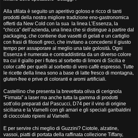
Alla sfilata è seguito un aperitivo goloso e ricco di tanti
prodotti della nostra migliore tradizione eno-gastronomica
offerti da New Cold con la sua la linea L’Essenza, la
“chicca” dell’azienda, una linea che si distingue a partire dal
packaging, che contiene due vasetti di gelati e un cartiglio
con frasi di filosofi greci, che invitano a concedersi il giusto
tempo per assaporare al meglio una tale golosità. Ogni
Essenza è numerata e contraddistinta da un diverso colore
tra cui il giallo per i flutes al sorbetto di limoni di Sicilia e
color caffè per quelli al sorbetto di vero caffè espresso. Tutte
le ricette della linea sono a base di latte fresco di montagna,
gluten-free e prive di coloranti e aromi artificiali.
Castellino che presenta la brevettata oliva di cerignola
“Firmata” a laser ma anche tutta la gamma di prodotti
sott’olio preparati dal Pascucci, D74 per il vino di origine
siciliana e la Varnelli con gli amari e gli speciali garibaldini
di cioccolato ripieni al Varnelli.
E per servire chi meglio di Guzzini? Ciotole, alzatine,
vassoi, piatti di portata della raffinata collezione Tiffany,