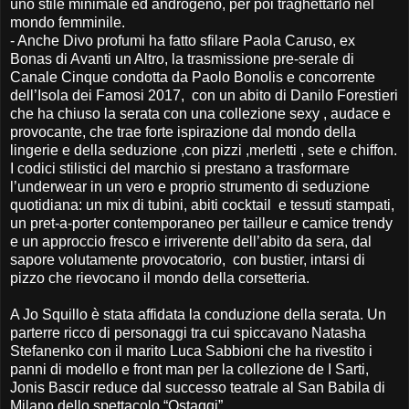
uno stile minimale ed androgeno, per poi traghettarlo nel
mondo femminile.
-
Anche Divo profumi ha fatto sfilare Paola Caruso, ex
Bonas di Avanti un Altro, la trasmissione pre-serale di
Canale Cinque condotta da Paolo Bonolis e concorrente
dell’Isola dei Famosi 2017, con un abito di Danilo Forestieri
che ha chiuso la serata con una collezione sexy , audace e
provocante, che trae forte ispirazione dal mondo della
lingerie e della seduzione ,con pizzi ,merletti , sete e chiffon.
I codici stilistici del marchio si prestano a trasformare
l’underwear in un vero e proprio strumento di seduzione
quotidiana: un mix di tubini, abiti cocktail e tessuti stampati,
un pret-a-porter contemporaneo per tailleur e camice trendy
e un approccio fresco e irriverente dell’abito da sera, dal
sapore volutamente provocatorio, con bustier, intarsi di
pizzo che rievocano il mondo della corsetteria.
A Jo Squillo è stata affidata la conduzione della serata. Un
parterre ricco di personaggi tra cui spiccavano Natasha
Stefanenko con il marito Luca Sabbioni che ha rivestito i
panni di modello e front man per la collezione de I Sarti,
Jonis Bascir reduce dal successo teatrale al San Babila di
Milano dello spettacolo “Ostaggi”.