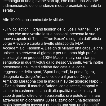
tecnologia di una giovane start up, che offrirà una visione
tridimensionale delle tendenze moda presentate durante la
serata .
Alle 19.00 sono cominciate le sfilate:
-
JTV collection, il brand fashion del dj Joe T Vannelli, per
l’uomo che ama vestire le sue passioni, presenta la sua
nuova capsule di T-shirt “True Boxer” disegnata dall’artista
Jorge Arèvalo e curata a livello stilistico da IFDA,
Accademia di Fashion & Design di Milano; una capsule che
unisce lo streetwear al glamour per un uomo high profile
che sceglie un prodotto 100% Made in Italy, con stampa
serigrafica in due fit voluti dallo stesso Vannelli. Verrà inoltre
presentata una limited edition dedicata alle icone
leggendarie dello sport, “Sport Legend”, la prima figura,
disegnata da Jorge Arèvalo, celebra il grande Diego
Armando Maradona con la maglia n.10 del glorioso Napoli .
-
Per la donna il marchio Baleani con giacche, cappotti e
tailleur in cashmere e lana di alta qualità made in italy. Il
capo di punta, oltre che in passerella, si è potuto ammirare
attraverso un ologramma 3D realizzato con una tecnologia
molto innovativa messa a punto da una start up che uscirà