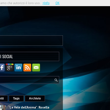
iamo che autorizzi il loro uso.
+Info
OK
I SOCIAL
etti
Tags
Archivio
“Le Vele dell’Anima”: Rosella