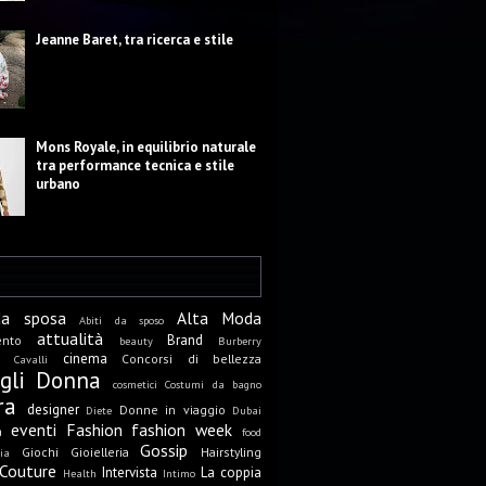
Jeanne Baret, tra ricerca e stile
Mons Royale, in equilibrio naturale
tra performance tecnica e stile
urbano
da sposa
Alta Moda
Abiti da sposo
attualità
Brand
ento
beauty
Burberry
cinema
Concorsi di bellezza
Cavalli
igli Donna
cosmetici
Costumi da bagno
ra
designer
Donne in viaggio
Diete
Dubai
eventi
Fashion
fashion week
a
food
Gossip
Giochi
Gioielleria
Hairstyling
ia
Couture
Intervista
La coppia
Health
Intimo