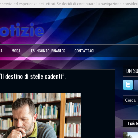
e servizi ed esperienza dei lettori. Se decidi di continuare la navigazione consider
NA
MODA
LES INCONTOURNABLES
CONTATTACI
DN SU
l destino di stelle cadenti”,
I più l