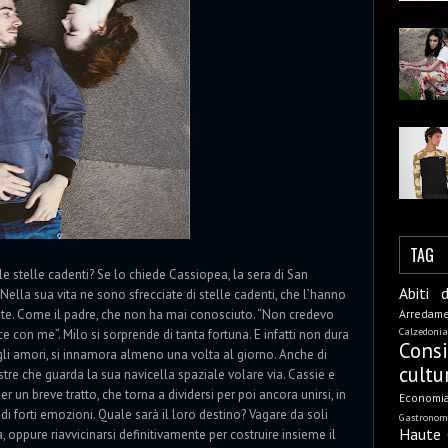
TAG
e stelle cadenti? Se lo chiede Cassiopea, la sera di San
Abiti 
 Nella sua vita ne sono sfrecciate di stelle cadenti, che l’hanno
nite. Come il padre, che non ha mai conosciuto. “Non credevo
Arredam
Calzedonia
 con me”. Milo si sorprende di tanta fortuna. E infatti non dura
Cons
egli amori, si innamora almeno una volta al giorno. Anche di
cultu
tre che guarda la sua navicella spaziale volare via. Cassie e
er un breve tratto, che torna a dividersi per poi ancora unirsi, in
Economi
 di forti emozioni. Quale sarà il loro destino? Vagare da soli
Gastronom
Haute 
 oppure riavvicinarsi definitivamente per costruire insieme il