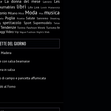
La donna del mese
Les
se
Lavoro
libri
ournables
Life
Link
Lvmh
Maternità
Moda
musica
onio
Milano
Miss
Mos
Puglia
Salute
Sanremo
ada
Ricette
Shooting
spettacolo
Sport
Supermodels
g
Tatoo
Tendenze
tv
Torino Fashion Week
Turismo
aggi
Video
Vip
Vogue Fashion Night's
Web
CETTE DEL GIORNO
al Madera
e con salsa bearnaise
ra in salsa
o di campo e pancetta affumicata
titi al Forno