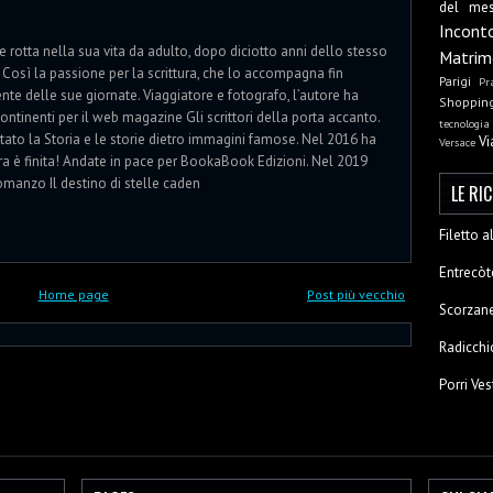
del me
Incont
rotta nella sua vita da adulto, dopo diciotto anni dello stesso
Matrim
e. Così la passione per la scrittura, che lo accompagna fin
Parigi
Pr
ente delle sue giornate. Viaggiatore e fotografo, l’autore ha
Shoppin
ontinenti per il web magazine Gli scrittori della porta accanto.
tecnologia
ato la Storia e le storie dietro immagini famose. Nel 2016 ha
Vi
Versace
rra è finita! Andate in pace per BookaBook Edizioni. Nel 2019
romanzo Il destino di stelle caden
LE RI
Filetto 
Entrecòt
Home page
Post più vecchio
Scorzane
Radicchi
Porri Ves