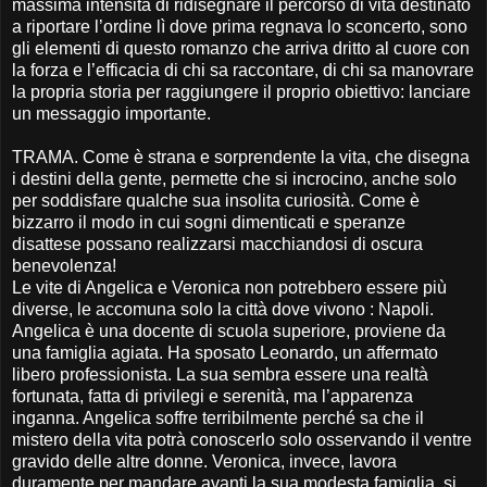
massima intensità di ridisegnare il percorso di vita destinato
a riportare l’ordine lì dove prima regnava lo sconcerto, sono
gli elementi di questo romanzo che arriva dritto al cuore con
la forza e l’efficacia di chi sa raccontare, di chi sa manovrare
la propria storia per raggiungere il proprio obiettivo: lanciare
un messaggio importante.
TRAMA. Come è strana e sorprendente la vita, che disegna
i destini della gente, permette che si incrocino, anche solo
per soddisfare qualche sua insolita curiosità. Come è
bizzarro il modo in cui sogni dimenticati e speranze
disattese possano realizzarsi macchiandosi di oscura
benevolenza!
Le vite di Angelica e Veronica non potrebbero essere più
diverse, le accomuna solo la città dove vivono : Napoli.
Angelica è una docente di scuola superiore, proviene da
una famiglia agiata. Ha sposato Leonardo, un affermato
libero professionista. La sua sembra essere una realtà
fortunata, fatta di privilegi e serenità, ma l’apparenza
inganna. Angelica soffre terribilmente perché sa che il
mistero della vita potrà conoscerlo solo osservando il ventre
gravido delle altre donne. Veronica, invece, lavora
duramente per mandare avanti la sua modesta famiglia, si