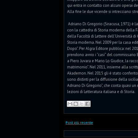
qui entra in contatto con alcuni operai del
Alla fine le due vicende si intrecciano st
Adriano Di Gregorio (Siracusa, 1971) è l
con la cattedra di Storia moderna della 
della Facoltà di Lettere dell'Università di
Storia moderna. Nel 2009 per la casa editri
Dopo”. Per Algra Editore pubblica: nel 2014
prendono avvio i “casi” del commissario B
a Piero Juvara e Mario Lo Giudice, la racco
matrimonio”. Nel 2011, insieme alla scrit
Akademon. Nel 2015 gli è stato conferito il 
sono distinti per la diffusione della sici
Adriano Di Gregorio”, che conta quasi un m
lezioni di Letteratura italiana e di Storia.
Post più recente