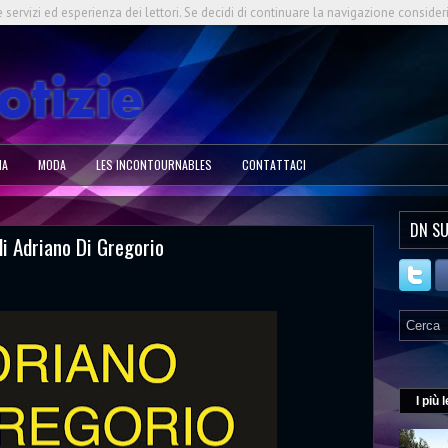
e servizi ed esperienza dei lettori. Se decidi di continuare la navigazione consider
NA
MODA
LES INCONTOURNABLES
CONTATTACI
DN SU
di Adriano Di Gregorio
I più l