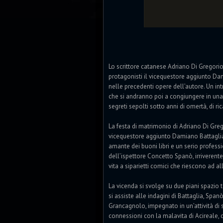
Lo scrittore catanese Adriano Di Gregori
protagonisti il vicequestore aggiunto Da
nelle precedenti opere dell’autore. Un i
che si andranno poi a congiungere in una
segreti sepolti sotto anni di omertà, di ri
La festa di matrimonio di Adriano Di Grego
vicequestore aggiunto Damiano Battagl
amante dei buoni libri e un serio professi
dell’ispettore Concetto Spanò, irriverent
vita a siparietti comici che riescono ad al
La vicenda si svolge su due piani spazio te
si assiste alle indagini di Battaglia, Sp
Grancagnolo, impegnato in un’attività di sm
connessioni con la malavita di Acireale,