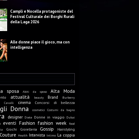
Campli e Nocella protagoniste del
Festival Culturale dei Borghi Rurali
della Laga 2026
Alle donne piace il gioco, ma con
intelligenza
da sposa
Alta Moda
Abiti da sposo
attualità
Brand
ento
beauty
Burberry
cinema
Concorsi di bellezza
Cavalli
igli Donna
cosmetici
Costumi da bagno
ra
designer
Donne in viaggio
Diete
Dubai
eventi
Fashion
fashion week
a
food
Gossip
Giochi
Gioielleria
Hairstyling
ia
Couture
Intervista
La coppia
Health
Intimo