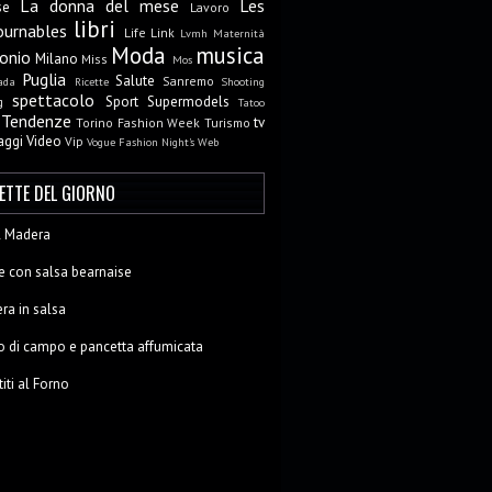
La donna del mese
Les
se
Lavoro
libri
ournables
Life
Link
Lvmh
Maternità
Moda
musica
onio
Milano
Miss
Mos
Puglia
Salute
Sanremo
ada
Ricette
Shooting
spettacolo
Sport
Supermodels
g
Tatoo
Tendenze
tv
Torino Fashion Week
Turismo
aggi
Video
Vip
Vogue Fashion Night's
Web
CETTE DEL GIORNO
al Madera
e con salsa bearnaise
ra in salsa
o di campo e pancetta affumicata
titi al Forno