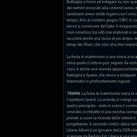
Battaglia si trova ad indagare su uno spa
dei numeri associati alla sezione aurea, 
sembrano avere stretti legami con l’omici
tempo, fino al lontano giugno 1982, in c
riesce a convincere del tutto il vicequest
muri omertosi, tra lutti mai elaborati e se
racconta anche una storia di più ampio re
tempi del Muro, che solo alla fine riveler
La festa di matrimonio è una storia a incas
nella quale il lettore può seguire da vicino
caso; è anche una vicenda appassionante e
Battaglia e Spanò, che riesce a strappare
drammatici e profondamente ingiusti.
TRAMA.
La festa di matrimonio narra le 
l'ispettore Spanò. La vicenda si svolge su 
quello principale - vede in scena il comm
omicidio, si imbatte in una vecchia corri
prende a cuore la vicenda delle lettere e
progettando. Il secondo livello della nar
Libera. Albert è un giovane della DDR che,
scappare da Berlino Est. Libera è una giov