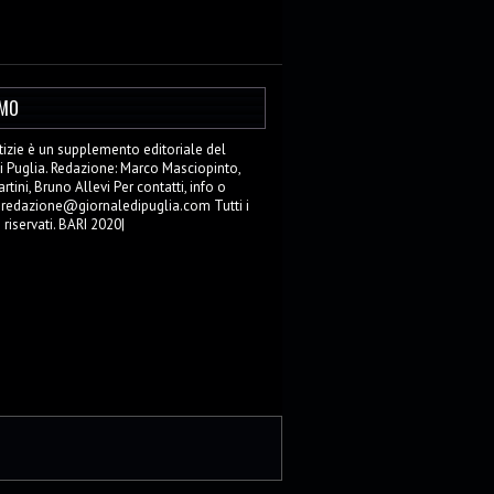
AMO
zie è un supplemento editoriale del
i Puglia. Redazione: Marco Masciopinto,
tini, Bruno Allevi Per contatti, info o
: redazione@giornaledipuglia.com Tutti i
o riservati. BARI 2020|