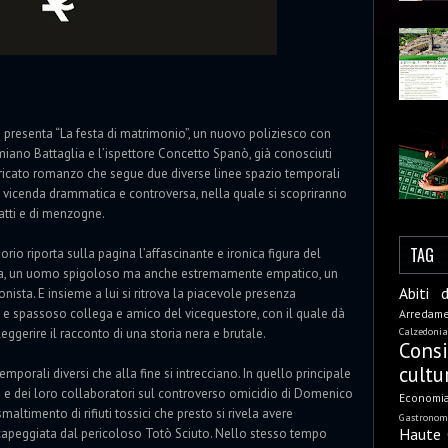
o presenta “La festa di matrimonio”, un nuovo poliziesco con
miano Battaglia e l’ispettore Concetto Spanò, già conosciuti
ntricato romanzo che segue due diverse linee spazio temporali
 vicenda drammatica e controversa, nella quale si scopriranno
catti e di menzogne.
TAG
rio riporta sulla pagina l’affascinante e ironica figura del
ia, un uomo spigoloso ma anche estremamente empatico, un
Abiti 
onista. E insieme a lui si ritrova la piacevole presenza
e e spassoso collega e amico del vicequestore, con il quale dà
Arredam
Calzedonia
leggerire il racconto di una storia nera e brutale.
Cons
cultu
mporali diversi che alla fine si intrecciano. In quello principale
anò e dei loro collaboratori sul controverso omicidio di Domenico
Economi
altimento di rifiuti tossici che presto si rivela avere
Gastronom
Haute 
 capeggiata dal pericoloso Totò Sciuto. Nello stesso tempo