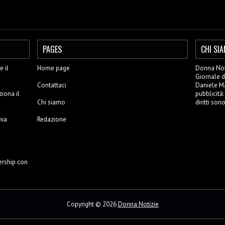
PAGES
CHI SI
 il
Home page
Donna Noti
Giornale d
Contattaci
Daniele Mar
ziona il
pubblicità
Chi siamo
diritti son
nia
Redazione
ership con
Copyright ©
2026
Donna Notizie