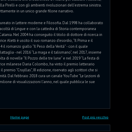
la Pirelli e con gli ambienti rivoluzionari dell'estrema sinistra.
rettamente in un unico grande filone narrativo.
aureato in Lettere moderne e Filosofia. Dal 1998 ha collaborato
Facoltà di Lingue e con la cattedra di Storia contemporanea
 Catania. Nel 2004 ha conseguito il titolo di dottore di ricerca in
ce Aletti è uscito il suo romanzo d'esordio, “Il Prima e il
 il romanzo giallo “Il Peso della Verità” - con il quale
attaglia - nel 2016 “La maga e il talismano”, nel 2017, insieme
lta di novelle “Il Pozzo delle tre lune” e nel 2019 “La festa di
trice milanese Daria Colombo, ha vinto il premio letterario
premio “Cruyllas”, III edizione, riservato agli scrittori che si
lianità. Dal febbraio 2018 cura un canale YouTube “Le Lezioni di
ilione di visualizzazioni l’anno, nel quale pubblica le sue
Home page
Post più vecchio