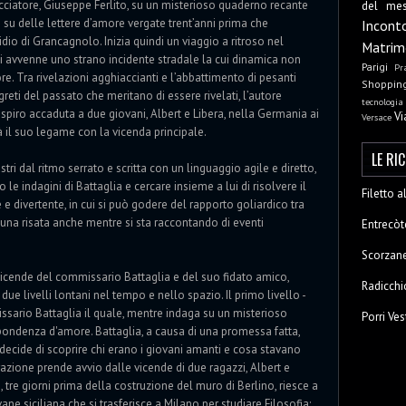
cciatore, Giuseppe Ferlito, su un misterioso quaderno recante
del me
e su delle lettere d’amore vergate trent’anni prima che
Incont
dio di Grancagnolo. Inizia quindi un viaggio a ritroso nel
Matrim
ui avvenne uno strano incidente stradale la cui dinamica non
Parigi
Pr
ore. Tra rivelazioni agghiaccianti e l’abbattimento di pesanti
Shoppin
greti del passato che meritano di essere rivelati, l’autore
tecnologia
spiro accaduta a due giovani, Albert e Libera, nella Germania ai
Vi
Versace
à il suo legame con la vicenda principale.
LE RI
tri dal ritmo serrato e scritta con un linguaggio agile e diretto,
 le indagini di Battaglia e cercare insieme a lui di risolvere il
Filetto 
 divertente, in cui si può godere del rapporto goliardico tra
 una risata anche mentre si sta raccontando di eventi
Entrecòt
Scorzane
vicende del commissario Battaglia e del suo fidato amico,
Radicchi
due livelli lontani nel tempo e nello spazio. Il primo livello -
issario Battaglia il quale, mentre indaga su un misterioso
Porri Ves
spondenza d'amore. Battaglia, a causa di una promessa fatta,
 decide di scoprire chi erano i giovani amanti e cosa stavano
razione prende avvio dalle vicende di due ragazzi, Albert e
 tre giorni prima della costruzione del muro di Berlino, riesce a
ane siciliana che si trasferisce a Milano per studiare Filosofia;