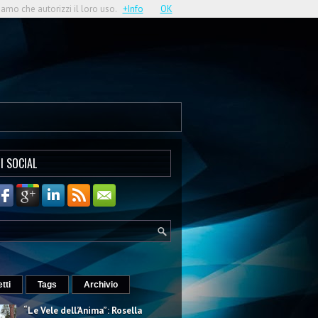
iamo che autorizzi il loro uso.
+Info
OK
I SOCIAL
etti
Tags
Archivio
“Le Vele dell’Anima”: Rosella