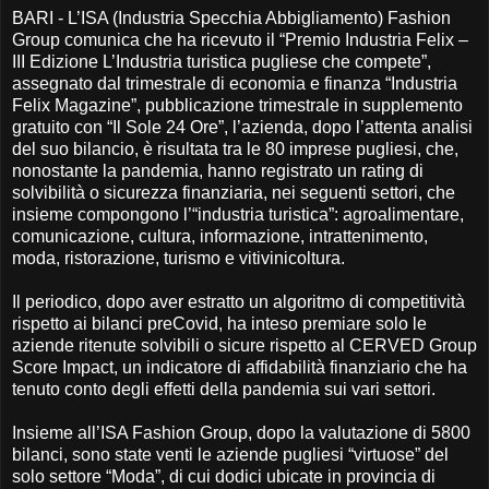
BARI - L’ISA (Industria Specchia Abbigliamento) Fashion
Group comunica che ha ricevuto il “Premio Industria Felix –
III Edizione L’Industria turistica pugliese che compete”,
assegnato dal trimestrale di economia e finanza “Industria
Felix Magazine”, pubblicazione trimestrale in supplemento
gratuito con “Il Sole 24 Ore”, l’azienda, dopo l’attenta analisi
del suo bilancio, è risultata tra le 80 imprese pugliesi, che,
nonostante la pandemia, hanno registrato un rating di
solvibilità o sicurezza finanziaria, nei seguenti settori, che
insieme compongono l’“industria turistica”: agroalimentare,
comunicazione, cultura, informazione, intrattenimento,
moda, ristorazione, turismo e vitivinicoltura.
Il periodico, dopo aver estratto un algoritmo di competitività
rispetto ai bilanci preCovid, ha inteso premiare solo le
aziende ritenute solvibili o sicure rispetto al CERVED Group
Score Impact, un indicatore di affidabilità finanziario che ha
tenuto conto degli effetti della pandemia sui vari settori.
Insieme all’ISA Fashion Group, dopo la valutazione di 5800
bilanci, sono state venti le aziende pugliesi “virtuose” del
solo settore “Moda”, di cui dodici ubicate in provincia di