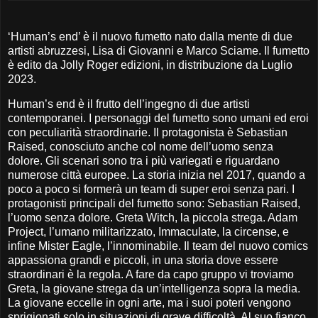
‘Human’s end’ è il nuovo fumetto nato dalla mente di due
artisti abruzzesi, Lisa di Giovanni e Marco Sciame. Il fumetto
è edito da Jolly Roger edizioni, in distribuzione da Luglio
2023.
Human’s end è il frutto dell’ingegno di due artisti
contemporanei. I personaggi del fumetto sono umani ed eroi
con peculiarità straordinarie. Il protagonista è Sebastian
Raised, conosciuto anche col nome dell’uomo senza
dolore. Gli scenari sono tra i più variegati e riguardano
numerose città europee. La storia inizia nel 2017, quando a
poco a poco si formerà un team di super eroi senza pari. I
protagonisti principali del fumetto sono: Sebastian Raised,
l’uomo senza dolore. Greta Witch, la piccola strega. Adam
Project, l’umano militarizzato, Immaculate, la circense, e
infine Mister Eagle, l’innominabile. Il team del nuovo comics
appassiona grandi e piccoli, in una storia dove essere
straordinari è la regola. A fare da capo gruppo vi troviamo
Greta, la giovane strega da un’intelligenza sopra la media.
La giovane eccelle in ogni arte, ma i suoi poteri vengono
sprigionati solo in situazioni di grave difficoltà. Al suo fianco