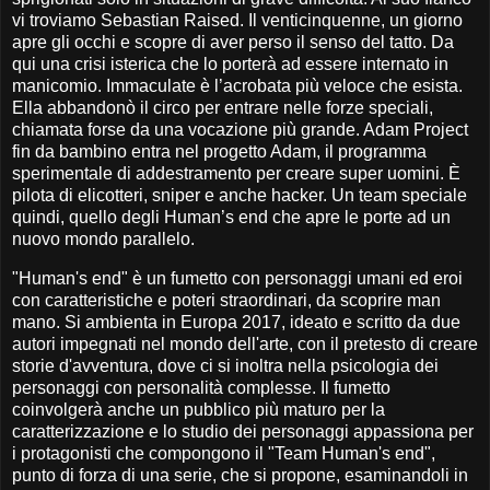
vi troviamo Sebastian Raised. Il venticinquenne, un giorno
apre gli occhi e scopre di aver perso il senso del tatto. Da
qui una crisi isterica che lo porterà ad essere internato in
manicomio. Immaculate è l’acrobata più veloce che esista.
Ella abbandonò il circo per entrare nelle forze speciali,
chiamata forse da una vocazione più grande. Adam Project
fin da bambino entra nel progetto Adam, il programma
sperimentale di addestramento per creare super uomini. È
pilota di elicotteri, sniper e anche hacker. Un team speciale
quindi, quello degli Human’s end che apre le porte ad un
nuovo mondo parallelo.
"Human's end" è un fumetto con personaggi umani ed eroi
con caratteristiche e poteri straordinari, da scoprire man
mano. Si ambienta in Europa 2017, ideato e scritto da due
autori impegnati nel mondo dell'arte, con il pretesto di creare
storie d'avventura, dove ci si inoltra nella psicologia dei
personaggi con personalità complesse. Il fumetto
coinvolgerà anche un pubblico più maturo per la
caratterizzazione e lo studio dei personaggi appassiona per
i protagonisti che compongono il "Team Human's end",
punto di forza di una serie, che si propone, esaminandoli in