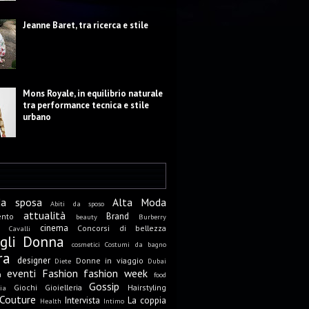
Jeanne Baret, tra ricerca e stile
Mons Royale, in equilibrio naturale
tra performance tecnica e stile
urbano
da sposa
Alta Moda
Abiti da sposo
attualità
Brand
ento
beauty
Burberry
cinema
Concorsi di bellezza
Cavalli
igli Donna
cosmetici
Costumi da bagno
ra
designer
Donne in viaggio
Diete
Dubai
eventi
Fashion
fashion week
a
food
Gossip
Giochi
Gioielleria
Hairstyling
ia
Couture
Intervista
La coppia
Health
Intimo