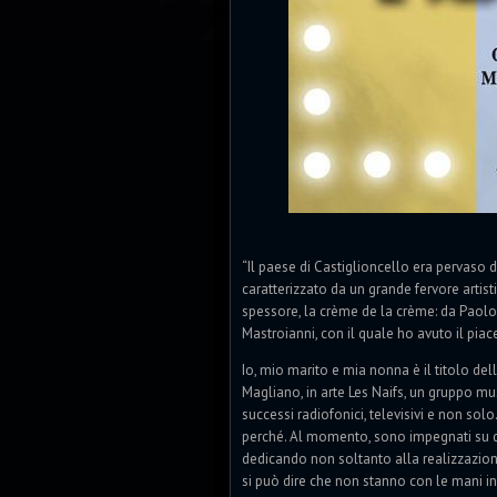
“Il paese di Castiglioncello era pervaso d
caratterizzato da un grande fervore artisti
spessore, la crème de la crème: da Paolo 
Mastroianni, con il quale ho avuto il piac
Io, mio marito e mia nonna è il titolo d
Magliano, in arte Les Naifs, un gruppo m
successi radiofonici, televisivi e non sol
perché. Al momento, sono impegnati su dive
dedicando non soltanto alla realizzazione d
si può dire che non stanno con le mani in