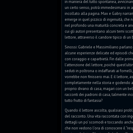
in maniera del tutto spontanea, avvicinand
un certo senso, potrà immedesimarsi in al
incollato alla pagina. Max e Gabry narrano
emerge in quel pizzico di ingenuità, che no
nel profondo una maturità concreta e anch
cui gli autori presentano alcuni temi sco
lettore, attraverso il candore tipico di u
Sinossi: Gabriele e Massimiliano parlano
alcune esperienze delicate ed episodi ch
con coraggio e caparbietà. Fin dalle prim
l’attenzione del lettore, poiché quest’ulti
seduti in poltrona o indaffarati ai fornell
vorrebbe non finissero mai. E il lettore, 
completamente nella storia e godendo a
proprio divano di casa, magari con un bel 
racconti dei padroni di casa, talmente inc
tutto frutto di fantasia?
Quando il lettore ascolta, qualsiasi prob
del racconto. Una vita raccontata con inge
dettagli un po’ scomodi e toccando anch
che non vedono l’ora di conoscere il “re