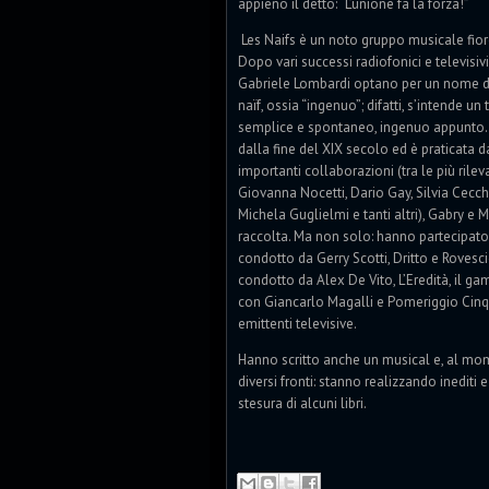
appieno il detto: “L’unione fa la forza!”
Les Naifs è un noto gruppo musicale fiore
Dopo vari successi radiofonici e televisiv
Gabriele Lombardi optano per un nome d’ar
naïf, ossia “ingenuo”; difatti, s’intende un
semplice e spontaneo, ingenuo appunto. Q
dalla fine del XIX secolo ed è praticata da
importanti collaborazioni (tra le più rile
Giovanna Nocetti, Dario Gay, Silvia Cecch
Michela Guglielmi e tanti altri), Gabry e 
raccolta. Ma non solo: hanno partecipato a
condotto da Gerry Scotti, Dritto e Rovesci
condotto da Alex De Vito, L’Eredità, il ga
con Giancarlo Magalli e Pomeriggio Cinqu
emittenti televisive.
Hanno scritto anche un musical e, al mom
diversi fronti: stanno realizzando inediti e
stesura di alcuni libri.