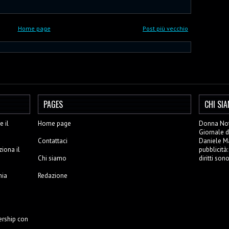
Home page
Post più vecchio
PAGES
CHI SI
 il
Home page
Donna Noti
Giornale d
Contattaci
Daniele Mar
ziona il
pubblicità
Chi siamo
diritti son
nia
Redazione
ership con