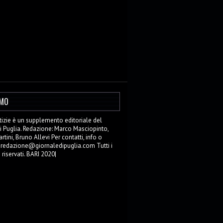
AMO
zie è un supplemento editoriale del
i Puglia. Redazione: Marco Masciopinto,
tini, Bruno Allevi Per contatti, info o
: redazione@giornaledipuglia.com Tutti i
o riservati. BARI 2020|