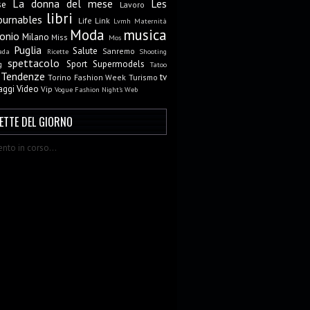
La donna del mese
Les
se
Lavoro
libri
ournables
Life
Link
Lvmh
Maternità
Moda
musica
onio
Milano
Miss
Mos
Puglia
Salute
Sanremo
ada
Ricette
Shooting
spettacolo
Sport
Supermodels
g
Tatoo
Tendenze
tv
Torino Fashion Week
Turismo
aggi
Video
Vip
Vogue Fashion Night's
Web
CETTE DEL GIORNO
nto in corso...