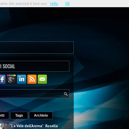
iamo che autorizzi il loro uso.
+Info
OK
I SOCIAL
etti
Tags
Archivio
“Le Vele dell’Anima”: Rosella