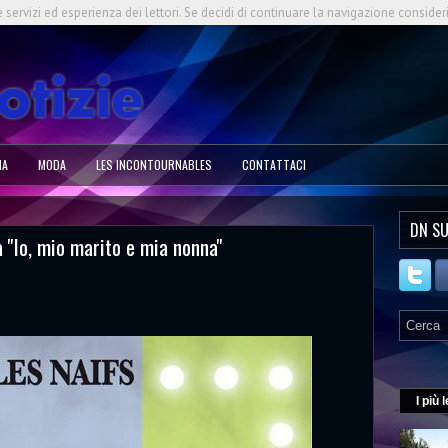
e servizi ed esperienza dei lettori. Se decidi di continuare la navigazione consider
NA
MODA
LES INCONTOURNABLES
CONTATTACI
DN SU
 ''Io, mio marito e mia nonna''
I più l