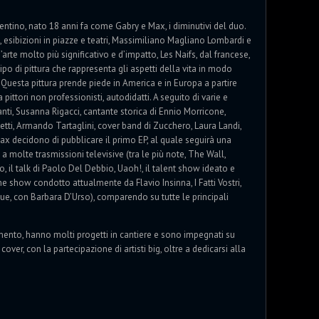
ntino, nato 18 anni fa come Gabry e Max, i diminutivi del duo.
i, esibizioni in piazze e teatri, Massimiliano Magliano Lombardi e
te molto più significativo e d’impatto, Les Naifs, dal francese,
 tipo di pittura che rappresenta gli aspetti della vita in modo
uesta pittura prende piede in America e in Europa a partire
 pittori non professionisti, autodidatti. A seguito di varie e
vanti, Susanna Rigacci, cantante storica di Ennio Morricone,
etti, Armando Tartaglini, cover band di Zucchero, Laura Landi,
Max decidono di pubblicare il primo EP, al quale seguirà una
 molte trasmissioni televisive (tra le più note, The Wall,
o, il talk di Paolo Del Debbio, Uaoh!, il talent show ideato e
me show condotto attualmente da Flavio Insinna, I Fatti Vostri,
e, con Barbara D’Urso), comparendo su tutte le principali
ento, hanno molti progetti in cantiere e sono impegnati su
 cover, con la partecipazione di artisti big, oltre a dedicarsi alla