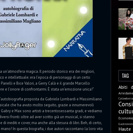
a un’atmosfera magica. Il periodo storico era dei migliori,
TAG
co e intellettuale; era l’epoca di personaggi di un certo
Panelli e Bice Valori, a Gerry Calà e il grande Marcello
Abiti 
ere e l’onore di confrontarmi. È stata un’emozione unica!”
Arredam
Calzedonia
ell’autobiografia proposta da Gabriele Lombardi e Massimiliano
Cons
usicale che ha avuto molto seguito, grazie a innumerevoli
cultu
o. Gabry e Max sono artisti a trecentosessanta gradi, e vediamo
rsi fronti: oltre ad aver scritto già un musical, si stanno
Economi
i inediti e cover, ma anche alla stesura di libri. Beh, di certo,
Gastronom
Haute 
 mano! In questa biografia, i due autori raccontano la loro vita