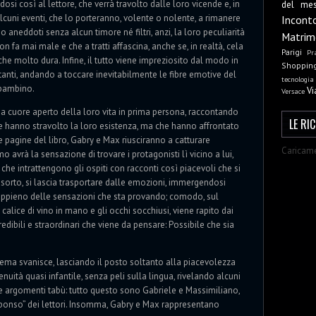
osi così al lettore, che verrà travolto dalle loro vicende e, in
del me
cuni eventi, che lo porteranno, volente o nolente, a rimanere
Incont
 aneddoti senza alcun timore né filtri, anzi, la loro peculiarità
Matrim
n fa mai male e che a tratti affascina, anche se, in realtà, cela
Parigi
Pr
e molto dura. Infine, il tutto viene impreziosito dal modo in
Shoppin
ttanti, andando a toccare inevitabilmente le fibre emotive del
tecnologia
n bambino.
Vi
Versace
 a cuore aperto della loro vita in prima persona, raccontando
LE RI
e hanno stravolto la loro esistenza, ma che hanno affrontato
e pagine del libro, Gabry e Max riusciranno a catturare
Caricame
mo avrà la sensazione di trovare i protagonisti lì vicino a lui,
i, che intrattengono gli ospiti con racconti così piacevoli che si
assorto, si lascia trasportare dalle emozioni, immergendosi
ppieno delle sensazioni che sta provando; comodo, sul
calice di vino in mano e gli occhi socchiusi, viene rapito dai
redibili e straordinari che viene da pensare: Possibile che sia
lema svanisce, lasciando il posto soltanto alla piacevolezza
nuità quasi infantile, senza peli sulla lingua, rivelando alcuni
e argomenti tabù: tutto questo sono Gabriele e Massimiliano,
sponso” dei lettori. Insomma, Gabry e Max rappresentano