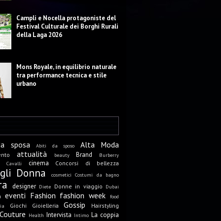
Campli e Nocella protagoniste del
Festival Culturale dei Borghi Rurali
della Laga 2026
Mons Royale, in equilibrio naturale
tra performance tecnica e stile
urbano
da sposa
Alta Moda
Abiti da sposo
attualità
Brand
ento
beauty
Burberry
cinema
Concorsi di bellezza
Cavalli
igli Donna
cosmetici
Costumi da bagno
ra
designer
Donne in viaggio
Diete
Dubai
eventi
Fashion
fashion week
a
food
Gossip
Giochi
Gioielleria
Hairstyling
ia
Couture
Intervista
La coppia
Health
Intimo