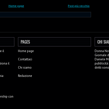
Home page
Post più vecchio
PAGES
CHI SI
 il
Home page
Donna Noti
Giornale d
Contattaci
Daniele Mar
ziona il
pubblicità
Chi siamo
diritti son
nia
Redazione
ership con