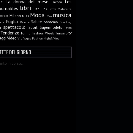
La donna del mese
Les
se
Lavoro
libri
ournables
Life
Link
Lvmh
Maternità
Moda
musica
onio
Milano
Miss
Mos
Puglia
Salute
Sanremo
ada
Ricette
Shooting
spettacolo
Sport
Supermodels
g
Tatoo
Tendenze
tv
Torino Fashion Week
Turismo
aggi
Video
Vip
Vogue Fashion Night's
Web
CETTE DEL GIORNO
nto in corso...