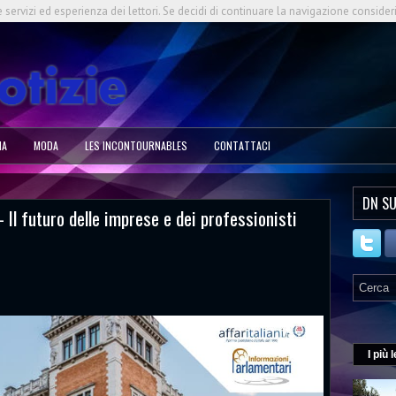
e servizi ed esperienza dei lettori. Se decidi di continuare la navigazione consider
NA
MODA
LES INCONTOURNABLES
CONTATTACI
DN SU
- Il futuro delle imprese e dei professionisti
I più l