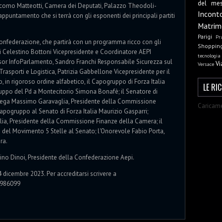
del me
acomo Matteotti, Camera dei Deputati, Palazzo Theodoli-
Incont
ppuntamento che si terrà con gli esponenti dei principali partiti
Matrim
Parigi
Pr
onfederazione, che partirà con un programma ricco con gli
Shoppin
 di Celestino Bottoni Vicepresidente e Coordinatore AEPI
tecnologia
isor InfoParlamento, Sandro Franchi Responsabile Sicurezza sul
Vi
Versace
asporti e Logistica, Patrizia Gabbellone Vicepresidente per il
, in rigoroso ordine alfabetico, il Capogruppo di Forza Italia
LE RI
uppo del Pd a Montecitorio Simona Bonafè; il Senatore di
 Lega Massimo Garavaglia, Presidente della Commissione
Caricame
pogruppo al Senato di Forza Italia Maurizio Gasparri;
alia, Presidente della Commissione Finanze della Camera; il
del Movimento 5 Stelle al Senato; l'Onorevole Fabio Porta,
era.
Mino Dinoi, Presidente della Confederazione Aepi.
 dicembre 2023. Per accreditarsi scrivere a
2986099