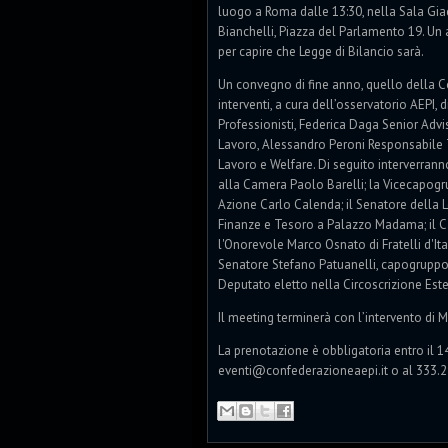
luogo a Roma dalle 13:30, nella Sala Gi
Bianchelli, Piazza del Parlamento 19. Un a
per capire che Legge di Bilancio sarà.
Un convegno di fine anno, quello della C
interventi, a cura dell’osservatorio AEPI,
Professionisti, Federica Daga Senior Adv
Lavoro, Alessandro Peroni Responsabile Tr
Lavoro e Welfare. Di seguito interverranno
alla Camera Paolo Barelli; la Vicecapogr
Azione Carlo Calenda; il Senatore della
Finanze e Tesoro a Palazzo Madama; il Ca
l'Onorevole Marco Osnato di Fratelli d'It
Senatore Stefano Patuanelli, capogruppo 
Deputato eletto nella Circoscrizione Est
Il meeting terminerà con l’intervento di 
La prenotazione è obbligatoria entro il 14
eventi@confederazioneaepi.it o al 333.