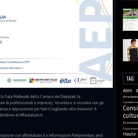
TAG
Abiti 
la Sala Matteotti della Camera dei Deputati, la
Arredam
Calzedonia
 di professionisti e imprese), “incontra e si incontra con gli
Cons
ranza e opposizione per fare il tagliando alla manovra". A
cultu
ettore di Affaritaliani.it.
Economi
Gastronom
Haute 
razione con affaritaliani.it e Informazioni Parlamentari, avrà