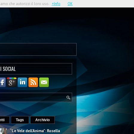
iamo che autorizzi il loro uso.
+Info
OK
I SOCIAL
etti
Tags
Archivio
“Le Vele dell’Anima”: Rosella