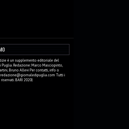
AMO
zie è un supplemento editoriale del
i Puglia. Redazione: Marco Masciopinto,
tini, Bruno Allevi Per contatti, info o
: redazione@giornaledipuglia.com Tutti i
o riservati. BARI 2020|