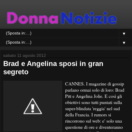
▼
▼
sabato 11 agosto 2012
Brad e Angelina sposi in gran
segreto
CANNES. I magazine di gossip
parlano ormai solo di loro: Brad
Pitt e Angelina Jolie. E così gli
obiettivi sono tutti puntati sulla
super-blindata 'reggia' nel sud
della Francia. I rumors si
rincorrono sul web: e' solo una
questione di ore e diventeranno