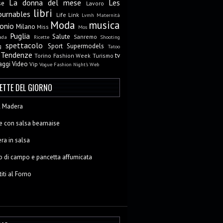
La donna del mese
Les
se
Lavoro
libri
ournables
Life
Link
Lvmh
Maternità
Moda
musica
onio
Milano
Miss
Mos
Puglia
Salute
Sanremo
ada
Ricette
Shooting
spettacolo
Sport
Supermodels
g
Tatoo
Tendenze
tv
Torino Fashion Week
Turismo
aggi
Video
Vip
Vogue Fashion Night's
Web
CETTE DEL GIORNO
al Madera
e con salsa bearnaise
ra in salsa
o di campo e pancetta affumicata
titi al Forno