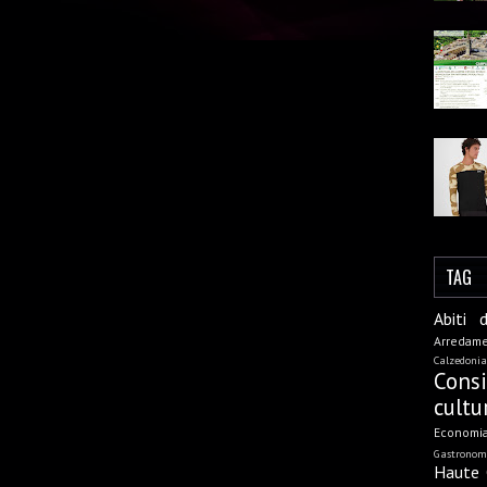
TAG
Abiti 
Arredam
Calzedonia
Cons
cultu
Economi
Gastronom
Haute 