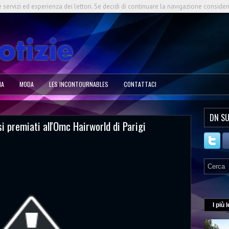
e servizi ed esperienza dei lettori. Se decidi di continuare la navigazione consider
NA
MODA
LES INCONTOURNABLES
CONTATTACI
DN SU
i premiati all'Omc Hairworld di Parigi
I più l