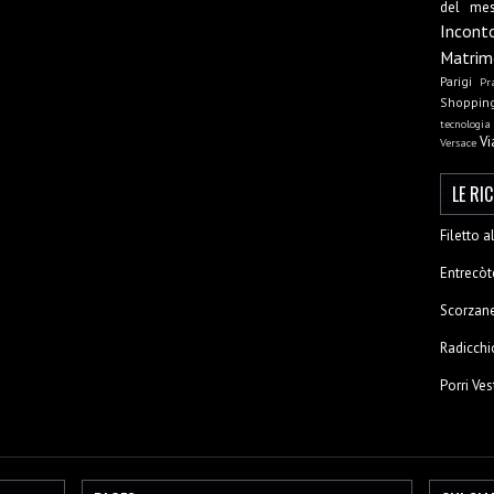
del me
Incont
Matrim
Parigi
Pr
Shoppin
tecnologia
Vi
Versace
LE RI
Filetto 
Entrecòt
Scorzane
Radicchi
Porri Ves