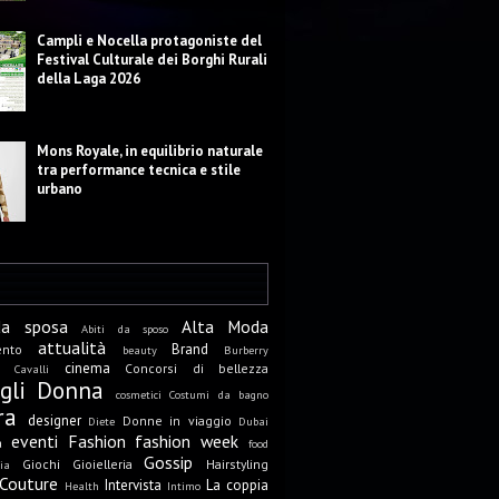
Campli e Nocella protagoniste del
Festival Culturale dei Borghi Rurali
della Laga 2026
Mons Royale, in equilibrio naturale
tra performance tecnica e stile
urbano
da sposa
Alta Moda
Abiti da sposo
attualità
Brand
ento
beauty
Burberry
cinema
Concorsi di bellezza
Cavalli
igli Donna
cosmetici
Costumi da bagno
ra
designer
Donne in viaggio
Diete
Dubai
eventi
Fashion
fashion week
a
food
Gossip
Giochi
Gioielleria
Hairstyling
ia
Couture
Intervista
La coppia
Health
Intimo