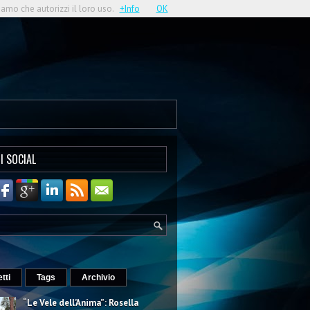
iamo che autorizzi il loro uso.
+Info
OK
I SOCIAL
etti
Tags
Archivio
“Le Vele dell’Anima”: Rosella