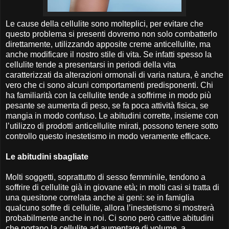
Le cause della cellulite sono molteplici, per evitare che
questo problema si presenti dovremo non solo combatterlo
direttamente, utilizzando apposite creme anticellulite, ma
anche modificare il nostro stile di vita. Se infatti spesso la
cellulite tende a presentarsi in periodi della vita
caratterizzati da alterazioni ormonali di varia natura, è anche
vero che ci sono alcuni comportamenti predisponenti. Chi
ha familiarità con la cellulite tende a soffrirne in modo più
pesante se aumenta di peso, se fa poca attività fisica, se
mangia in modo confuso. Le abitudini corrette, insieme con
l’utilizzo di prodotti anticellulite mirati, possono tenere sotto
controllo questo inestetismo in modo veramente efficace.
Le abitudini sbagliate
Molti soggetti, soprattutto di sesso femminile, tendono a
soffrire di cellulite già in giovane età; in molti casi si tratta di
una quesitone correlata anche ai geni: se in famiglia
qualcuno soffre di cellulite, allora l’inestetismo si mostrerà
probabilmente anche in noi. Ci sono però cattive abitudini
che portano la cellulite ad aumentare di volume, a