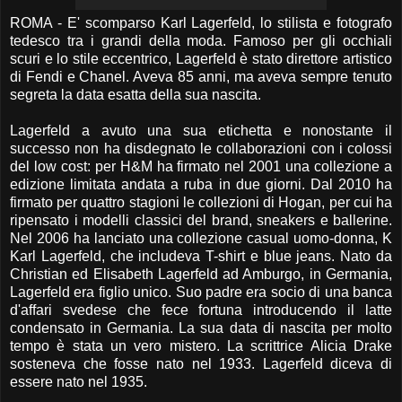
ROMA - E' scomparso Karl Lagerfeld, lo stilista e fotografo
tedesco tra i grandi della moda. Famoso per gli occhiali
scuri e lo stile eccentrico, Lagerfeld è stato direttore artistico
di Fendi e Chanel. Aveva 85 anni, ma aveva sempre tenuto
segreta la data esatta della sua nascita.
Lagerfeld a avuto una sua etichetta e nonostante il
successo non ha disdegnato le collaborazioni con i colossi
del low cost: per H&M ha firmato nel 2001 una collezione a
edizione limitata andata a ruba in due giorni. Dal 2010 ha
firmato per quattro stagioni le collezioni di Hogan, per cui ha
ripensato i modelli classici del brand, sneakers e ballerine.
Nel 2006 ha lanciato una collezione casual uomo-donna, K
Karl Lagerfeld, che includeva T-shirt e blue jeans. Nato da
Christian ed Elisabeth Lagerfeld ad Amburgo, in Germania,
Lagerfeld era figlio unico. Suo padre era socio di una banca
d'affari svedese che fece fortuna introducendo il latte
condensato in Germania. La sua data di nascita per molto
tempo è stata un vero mistero. La scrittrice Alicia Drake
sosteneva che fosse nato nel 1933. Lagerfeld diceva di
essere nato nel 1935.