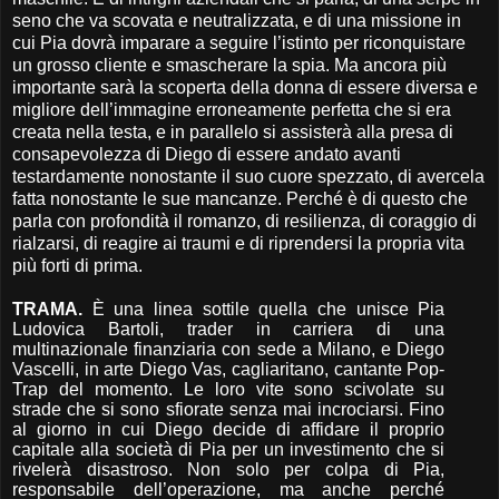
seno che va scovata e neutralizzata, e di una missione in
cui Pia dovrà imparare a seguire l’istinto per riconquistare
un grosso cliente e smascherare la spia. Ma ancora più
importante sarà la scoperta della donna di essere diversa e
migliore dell’immagine erroneamente perfetta che si era
creata nella testa, e in parallelo si assisterà alla presa di
consapevolezza di Diego di essere andato avanti
testardamente nonostante il suo cuore spezzato, di avercela
fatta nonostante le sue mancanze. Perché è di questo che
parla con profondità il romanzo, di resilienza, di coraggio di
rialzarsi, di reagire ai traumi e di riprendersi la propria vita
più forti di prima.
TRAMA.
È una linea sottile quella che unisce Pia
Ludovica Bartoli, trader in carriera di una
multinazionale finanziaria con sede a Milano, e Diego
Vascelli, in arte Diego Vas, cagliaritano, cantante Pop-
Trap del momento. Le loro vite sono scivolate su
strade che si sono sfiorate senza mai incrociarsi. Fino
al giorno in cui Diego decide di affidare il proprio
capitale alla società di Pia per un investimento che si
rivelerà disastroso. Non solo per colpa di Pia,
responsabile dell’operazione, ma anche perché