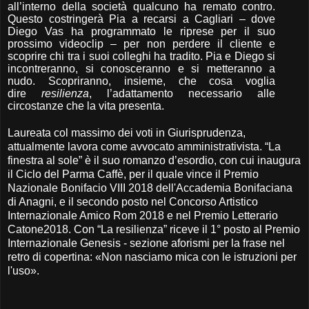
all’interno della società qualcuno ha remato contro.
Questo costringerà Pia a recarsi a Cagliari – dove
Diego Vas ha programmato le riprese per il suo
prossimo videoclip – per non perdere il cliente e
scoprire chi tra i suoi colleghi ha tradito. Pia e Diego si
incontreranno, si conosceranno e si metteranno a
nudo. Scopriranno, insieme, che cosa voglia
dire
resilienza
, l’adattamento necessario alle
circostanze che la vita presenta.
Laureata col massimo dei voti in Giurisprudenza,
attualmente lavora come avvocato amministrativista. “La
finestra al sole” è il suo romanzo d’esordio, con cui inaugura
il Ciclo del Parma Caffè, per il quale vince il Premio
Nazionale Bonifacio VIII 2018 dell'Accademia Bonifaciana
di Anagni, e il secondo posto nel Concorso Artistico
Internazionale Amico Rom 2018 e nel Premio Letterario
Catone2018. Con “La resilienza” riceve il 1° posto al Premio
Internazionale Genesis - sezione aforismi per la frase nel
retro di copertina: «Non nasciamo mica con le istruzioni per
l'uso».