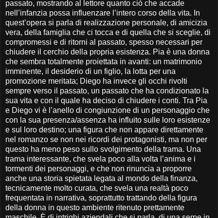
passato, mostrando al lettore quanto ciò che accade
nell’infanzia possa influenzare l’intero corso della vita. In
quest’opera si parla di realizzazione personale, di amicizia
vera, della famiglia che ci tocca e di quella che si sceglie, di
compromessi e di ritorni al passato, spesso necessari per
chiudere il cerchio della propria esistenza. Pia è una donna
che sembra totalmente proiettata in avanti: un matrimonio
imminente, il desiderio di un figlio, la lotta per una
promozione meritata; Diego ha invece gli occhi rivolti
sempre verso il passato, un passato che ha condizionato la
sua vita e con il quale ha deciso di chiudere i conti. Tra Pia
e Diego vi è l’anello di congiunzione di un personaggio che
con la sua presenza/assenza ha influito sulle loro esistenze
e sul loro destino; una figura che non appare direttamente
nel romanzo se non nei ricordi dei protagonisti, ma non per
questo ha meno peso sullo svolgimento della trama. Una
trama interessante, che svela poco alla volta l’anima e i
tormenti dei personaggi, e che non rinuncia a proporre
anche una storia spietata legata al mondo della finanza,
tecnicamente molto curata, che svela una realtà poco
frequentata in narrativa, soprattutto trattando della figura
della donna in questo ambiente ritenuto prettamente
maschile. È di intrighi aziendali che si parla, di una serpe in