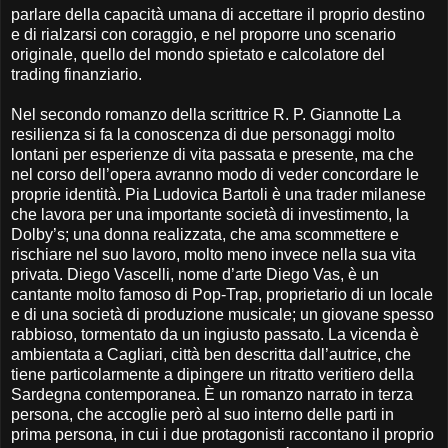
parlare della capacità umana di accettare il proprio destino
e di rialzarsi con coraggio, e nel proporre uno scenario
originale, quello del mondo spietato e calcolatore del
trading finanziario.
Nel secondo romanzo della scrittrice R. P. Giannotte La
resilienza si fa la conoscenza di due personaggi molto
lontani per esperienze di vita passata e presente, ma che
nel corso dell’opera avranno modo di veder concordare le
proprie identità. Pia Ludovica Bartoli è una trader milanese
che lavora per una importante società di investimento, la
Dolby’s; una donna realizzata, che ama scommettere e
rischiare nel suo lavoro, molto meno invece nella sua vita
privata. Diego Vascelli, nome d’arte Diego Vas, è un
cantante molto famoso di Pop-Trap, proprietario di un locale
e di una società di produzione musicale; un giovane spesso
rabbioso, tormentato da un ingiusto passato. La vicenda è
ambientata a Cagliari, città ben descritta dall’autrice, che
tiene particolarmente a dipingere un ritratto veritiero della
Sardegna contemporanea. È un romanzo narrato in terza
persona, che accoglie però al suo interno delle parti in
prima persona, in cui i due protagonisti raccontano il proprio