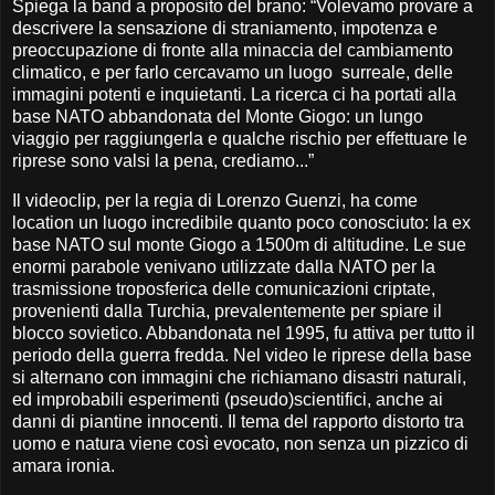
Spiega la band a proposito del brano: “Volevamo provare a
descrivere la sensazione di straniamento, impotenza e
preoccupazione di fronte alla minaccia del cambiamento
climatico, e per farlo cercavamo un luogo surreale, delle
immagini potenti e inquietanti. La ricerca ci ha portati alla
base NATO abbandonata del Monte Giogo: un lungo
viaggio per raggiungerla e qualche rischio per effettuare le
riprese sono valsi la pena, crediamo...”
Il videoclip, per la regia di Lorenzo Guenzi, ha come
location un luogo incredibile quanto poco conosciuto: la ex
base NATO sul monte Giogo a 1500m di altitudine. Le sue
enormi parabole venivano utilizzate dalla NATO per la
trasmissione troposferica delle comunicazioni criptate,
provenienti dalla Turchia, prevalentemente per spiare il
blocco sovietico. Abbandonata nel 1995, fu attiva per tutto il
periodo della guerra fredda. Nel video le riprese della base
si alternano con immagini che richiamano disastri naturali,
ed improbabili esperimenti (pseudo)scientifici, anche ai
danni di piantine innocenti. Il tema del rapporto distorto tra
uomo e natura viene così evocato, non senza un pizzico di
amara ironia.