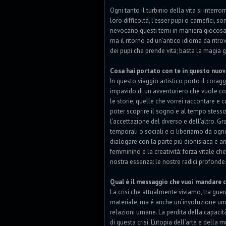
Ogni tanto il turbinio della vita si interro
loro difficoltà, l’esser pupi o carnefici, so
rievocano questi temi in maniera giocosa e 
ma il ritorno ad un’antico idioma da ritrov
dei pupi che prende vita; basta la magia 
Cosa hai portato con te in questo nuov
In questo viaggio artistico porto il corag
impavido di un avventuriero che vuole co
le storie, quelle che vorrei raccontare e 
poter scoprire il sogno e al tempo stesso 
l’accettazione del diverso e dell’altro. G
temporali o sociali e ci liberiamo da ogni
dialogare con la parte più dionisiaca e an
femminino e la creatività: forza vitale che 
nostra essenza: le nostre radici profonde
Qual è il messaggio che vuoi mandare 
La crisi che attualmente viviamo, tra gue
materiale, ma é anche un’involuzione uman
relazioni umane. La perdita della capaci
di questa crisi. L’utopia dell’arte e dell