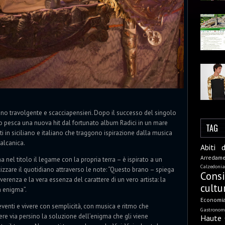
brano travolgente e scacciapensieri. Dopo il successo del singolo
zzo pesca una nuova hit dal fortunato album Radici in un mare
TAG
i in siciliano e italiano che traggono ispirazione dalla musica
balcanica.
Abiti 
Arredam
 nel titolo il legame con la propria terra – è ispirato a un
Calzedonia
rcizzare il quotidiano attraverso le note: “Questo brano – spiega
Cons
rriverenza e la vera essenza del carattere di un vero artista: la
cultu
n enigma”.
Economi
 eventi e vivere con semplicità, con musica e ritmo che
Gastronom
ere via persino la soluzione dell’enigma che gli viene
Haute 