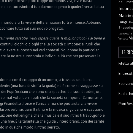
o il tempo: Non porti troppe domande. Vivi, Vivi e basta!
del me
re e del tuo istinto: il tuo daimon o genio ti guiderà verso la tua
Incont
Matrim
Parigi
Pr
 mondo e ci fa vivere delle emozioni forti e intense. Abbiamo
Shoppin
raccontare tutto sul suo nuovo progetto.
tecnologia
Vi
eralmente sarebbe ''vuoi sapere qual’e’ Il miglior gioco? Fai bene e
Versace
continui giochi o gioghi che la società ci impone: ai ruoli che
i o avere successo nei vari contesti. Noi donne in particolar
LE RI
ere la nostra autonomia e individualità che per preservare la
Filetto 
Entrecòt
onna, con il coraggio di un uomo, si trova su una barca
Scorzane
nte: (una luna di stoffa la guida) ed é come se viaggiasse su
dei Pupi Siciliani che sono ora specchio dei suoi desideri, ora
Radicchi
o mal volentieri i ruoli che la società ci impone. L’umorismo,
Pirandello , forse è l’unica arma che può aiutarci a vivere
Porri Ves
ai proverbi siciliani, Il ritmo e la musica ci guidano e scacciano
oluzione dell’enigma che la musica e il suo ritmo ti travolgono e
 una fine. È la tarantella che guida l’intero brano, con dei cambi
ando in qualche modo il ritmo serrato.