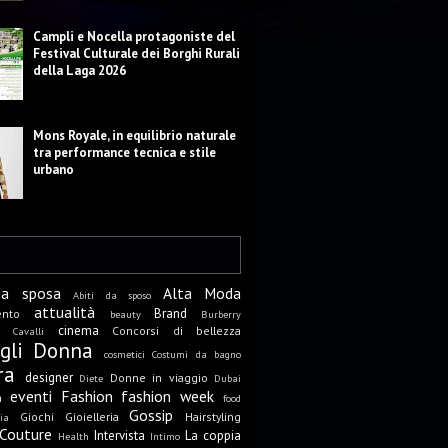
Campli e Nocella protagoniste del
Festival Culturale dei Borghi Rurali
della Laga 2026
Mons Royale, in equilibrio naturale
tra performance tecnica e stile
urbano
da sposa
Alta Moda
Abiti da sposo
attualità
Brand
ento
beauty
Burberry
cinema
Concorsi di bellezza
Cavalli
igli Donna
cosmetici
Costumi da bagno
ra
designer
Donne in viaggio
Diete
Dubai
eventi
Fashion
fashion week
a
food
Gossip
Giochi
Gioielleria
Hairstyling
ia
Couture
Intervista
La coppia
Health
Intimo