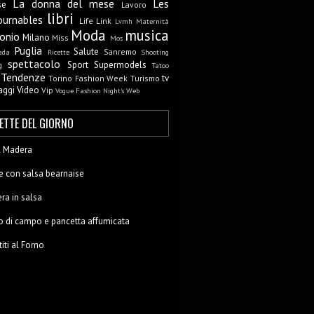
La donna del mese
Les
se
Lavoro
libri
ournables
Life
Link
Lvmh
Maternità
Moda
musica
onio
Milano
Miss
Mos
Puglia
Salute
Sanremo
ada
Ricette
Shooting
spettacolo
Sport
Supermodels
g
Tatoo
Tendenze
tv
Torino Fashion Week
Turismo
aggi
Video
Vip
Vogue Fashion Night's
Web
CETTE DEL GIORNO
al Madera
e con salsa bearnaise
ra in salsa
o di campo e pancetta affumicata
titi al Forno