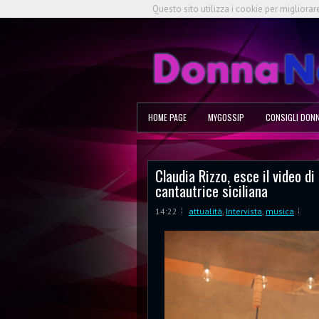
Questo sito utilizza i cookie per migliorar
HOME PAGE
MYGOSSIP
CONSIGLI DON
Claudia Rizzo, esce il video d
cantautrice siciliana
14:22
attualità
,
Intervista
,
musica