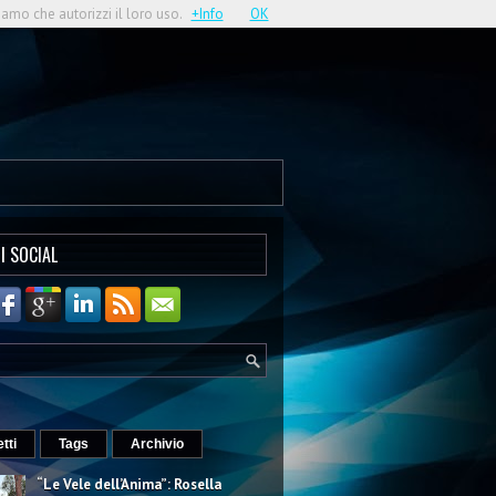
iamo che autorizzi il loro uso.
+Info
OK
I SOCIAL
etti
Tags
Archivio
“Le Vele dell’Anima”: Rosella