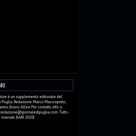
AMO
zie è un supplemento editoriale del
i Puglia. Redazione: Marco Masciopinto,
tini, Bruno Allevi Per contatti, info o
: redazione@giornaledipuglia.com Tutti i
o riservati. BARI 2020|