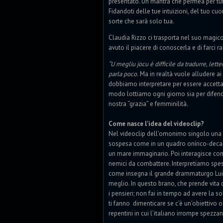
presentato. Un mantra che permea per tutt
Fidandoti delle tue intuizioni, del tuo cuo
sorte che sarà solo tua.
Claudia Rizzo ci trasporta nel suo magico
avuto il piacere di conoscerla e di farci 
“U megliu jocu è difficile da tradurre, lett
parla poco.
Ma in realtà vuole alludere ai 
dobbiamo interpretare per essere accettat
modo lottiamo ogni giorno sia per difend
nostra “grazia” e femminilità.
Come nasce l'idea del videoclip?
Nel videoclip dell’omonimo singolo una d
sospesa come in un quadro onírico-decade
un mare immaginario. Poi interagisce con 
nemici da combattere. Interpretiamo spess
come insegna il grande drammaturgo Luigi 
meglio. In questo brano, che prende vita d
i pensieri; non fai in tempo ad avere la s
ti fanno dimenticare se c’è un’obiettivo o
repentini in cui l’italiano irrompe spezz