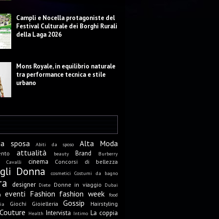
Campli e Nocella protagoniste del
Festival Culturale dei Borghi Rurali
della Laga 2026
Mons Royale, in equilibrio naturale
tra performance tecnica e stile
urbano
da sposa
Alta Moda
Abiti da sposo
attualità
Brand
ento
beauty
Burberry
cinema
Concorsi di bellezza
Cavalli
igli Donna
cosmetici
Costumi da bagno
ra
designer
Donne in viaggio
Diete
Dubai
eventi
Fashion
fashion week
a
food
Gossip
Giochi
Gioielleria
Hairstyling
ia
Couture
Intervista
La coppia
Health
Intimo