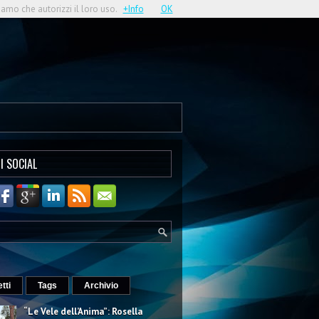
iamo che autorizzi il loro uso.
+Info
OK
I SOCIAL
etti
Tags
Archivio
“Le Vele dell’Anima”: Rosella