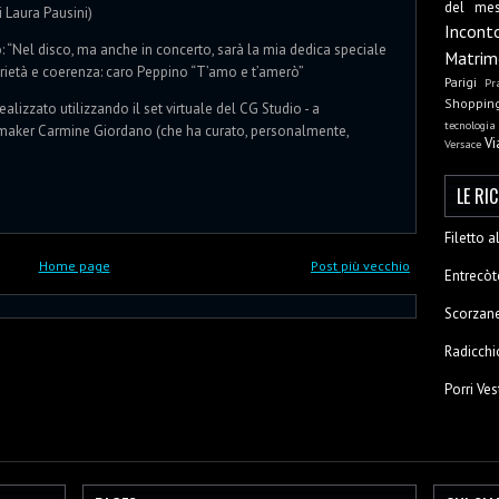
del me
 Laura Pausini)
Incont
 “Nel disco, ma anche in concerto, sarà la mia dedica speciale
Matrim
serietà e coerenza: caro Peppino “T’amo e t’amerò”
Parigi
Pr
Shoppin
ealizzato utilizzando il set virtuale del CG Studio - a
tecnologia
omaker Carmine Giordano (che ha curato, personalmente,
Vi
Versace
LE RI
Filetto 
Home page
Post più vecchio
Entrecòt
Scorzane
Radicchi
Porri Ves