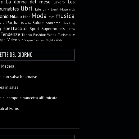
La donna del mese
Les
se
Lavoro
libri
ournables
Life
Link
Lvmh
Maternità
Moda
musica
onio
Milano
Miss
Mos
Puglia
Salute
Sanremo
ada
Ricette
Shooting
spettacolo
Sport
Supermodels
g
Tatoo
Tendenze
tv
Torino Fashion Week
Turismo
aggi
Video
Vip
Vogue Fashion Night's
Web
CETTE DEL GIORNO
al Madera
e con salsa bearnaise
ra in salsa
o di campo e pancetta affumicata
titi al Forno