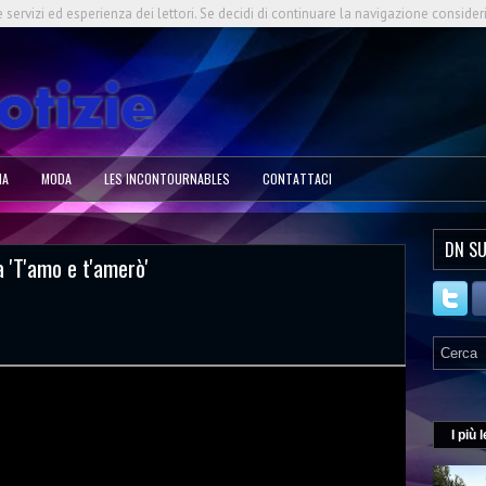
e servizi ed esperienza dei lettori. Se decidi di continuare la navigazione consider
NA
MODA
LES INCONTOURNABLES
CONTATTACI
DN SU
a 'T'amo e t'amerò'
I più l