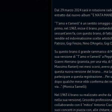
Dal 29 marzo 2024 sarà in rotazione radi
estratto dal nuovo album “'E N’ATA MANE
“T'amo e t'amerò” è un sentito omaggio d
primo, nel 1963, incise il brano, portan
sessant’anni fa, con questo brano, di fatto
vendite ed indovinatissime scelte artisti
Patrizio, Gigi Finizio, Nino D’Angelo, Gigi 
Su questo brano il grande rammarico di Mo
sua versione di “T’amo e t’amerò” a Pepp
Gianni Aterrano (pianista, per una vita, di 
Massimo Ranieri) nei mesi scorsi, avevo 
questa nuova versione del brano… ma la 
partecipare a questa registrazione... Per
dopo qualche mese ebbi conferma dei real
via…” (Monica Sarnelli)
Nel 1963 il brano su realizzato anche da
nella sua versione). L’esordio professio
collaborando con il “mitico” Antonio Ciacc
suoi concerti in piazza con, alle chitarr