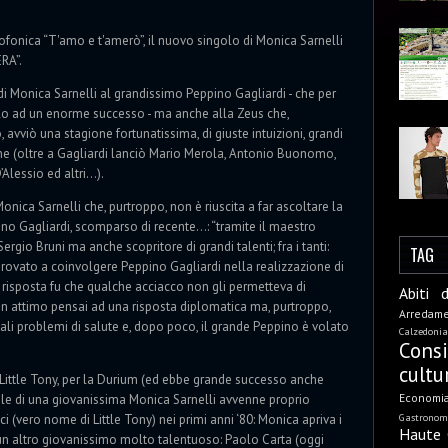
ofonica “T'amo e t'amerò”, il nuovo singolo di Monica Sarnelli
RA”.
i Monica Sarnelli al grandissimo Peppino Gagliardi - che per
dolo ad un enorme successo - ma anche alla Zeus che,
, avviò una stagione fortunatissima, di giuste intuizioni, grandi
che (oltre a Gagliardi lanciò Mario Merola, Antonio Buonomo,
D’Alessio ed altri…).
nica Sarnelli che, purtroppo, non è riuscita a far ascoltare la
ino Gagliardi, scomparso di recente…: “tramite il maestro
Sergio Bruni ma anche scopritore di grandi talenti; fra i tanti:
TAG
provato a coinvolgere Peppino Gagliardi nella realizzazione di
risposta fu che qualche acciacco non gli permetteva di
Abiti 
 un attimo pensai ad una risposta diplomatica ma, purtroppo,
Arredam
i problemi di salute e, dopo poco, il grande Peppino è volato
Calzedonia
Cons
cultu
 Little Tony, per la Durium (ed ebbe grande successo anche
Economi
nale di una giovanissima Monica Sarnelli avvenne proprio
Gastronom
i (vero nome di Little Tony) nei primi anni ‘80: Monica apriva i
Haute 
e, un altro giovanissimo molto talentuoso: Paolo Carta (oggi