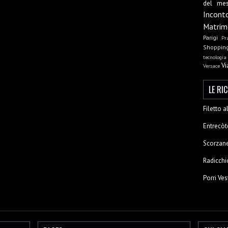
del me
Incont
Matrim
Parigi
Pr
Shoppin
tecnologia
Vi
Versace
LE RI
Filetto 
Entrecòt
Scorzane
Radicchi
Porri Ves