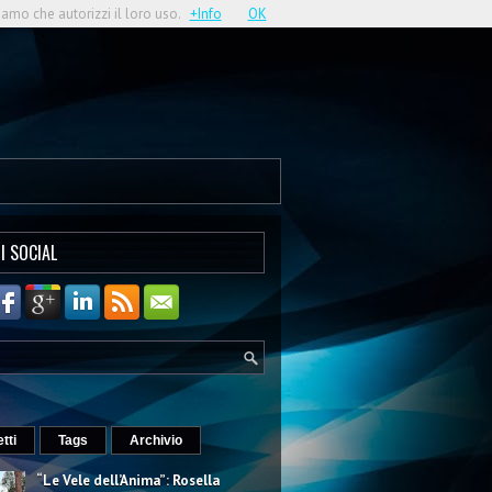
iamo che autorizzi il loro uso.
+Info
OK
I SOCIAL
etti
Tags
Archivio
“Le Vele dell’Anima”: Rosella