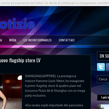
e servizi ed esperienza dei lettori. Se decidi di continuare la navigazione consider
NA
MODA
LES INCONTOURNABLES
CONTATTACI
DN SU
uovo flagship store LV
SHANGHAI(GIAPPONE). La prestigiosa
maison francese Louis Vitton, ha inaugurato
il primo flagship store di quattro piani nel
lussuoso Plaza 66 di Shanghai con un mega
party esclusivo.
I più l
Alla serata ospiti importanti del panorama