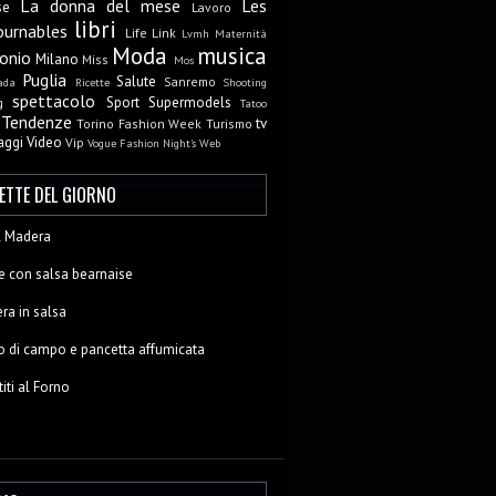
La donna del mese
Les
se
Lavoro
libri
ournables
Life
Link
Lvmh
Maternità
Moda
musica
onio
Milano
Miss
Mos
Puglia
Salute
Sanremo
ada
Ricette
Shooting
spettacolo
Sport
Supermodels
g
Tatoo
Tendenze
tv
Torino Fashion Week
Turismo
aggi
Video
Vip
Vogue Fashion Night's
Web
CETTE DEL GIORNO
al Madera
e con salsa bearnaise
ra in salsa
o di campo e pancetta affumicata
titi al Forno