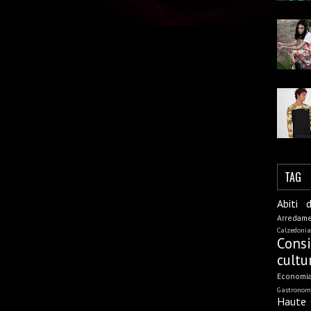
TAG
Abiti 
Arredam
Calzedonia
Cons
cultu
Economi
Gastronom
Haute 