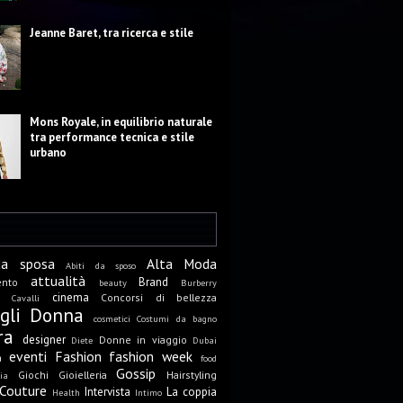
Jeanne Baret, tra ricerca e stile
Mons Royale, in equilibrio naturale
tra performance tecnica e stile
urbano
da sposa
Alta Moda
Abiti da sposo
attualità
Brand
ento
beauty
Burberry
cinema
Concorsi di bellezza
Cavalli
igli Donna
cosmetici
Costumi da bagno
ra
designer
Donne in viaggio
Diete
Dubai
eventi
Fashion
fashion week
a
food
Gossip
Giochi
Gioielleria
Hairstyling
ia
Couture
Intervista
La coppia
Health
Intimo