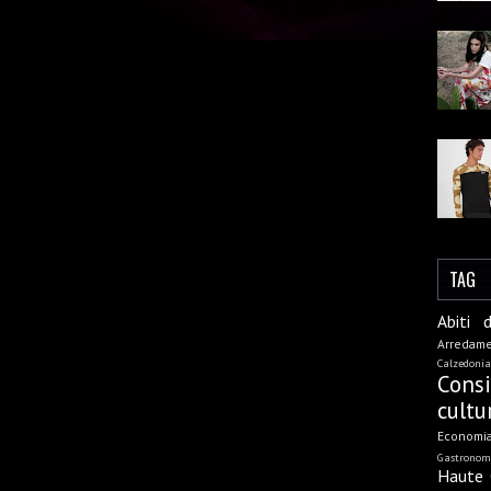
TAG
Abiti 
Arredam
Calzedonia
Cons
cultu
Economi
Gastronom
Haute 