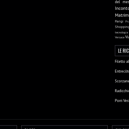
del me
Incont
Matrim
Parigi
Pr
Shoppin
tecnologia
Vi
Versace
LE RI
Filetto 
Entrecòt
Scorzane
Radicchi
Porri Ves