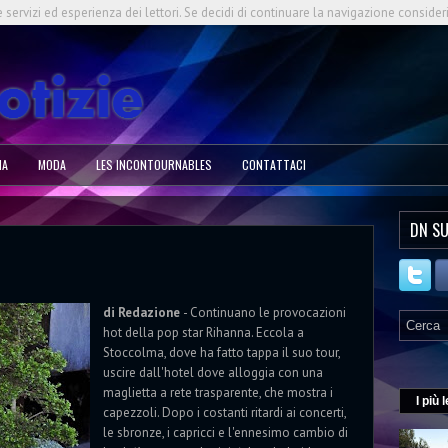
e servizi ed esperienza dei lettori. Se decidi di continuare la navigazione consider
NA
MODA
LES INCONTOURNABLES
CONTATTACI
DN SU
di Redazione
- Continuano le provocazioni
hot della pop star Rihanna. Eccola a
Stoccolma, dove ha fatto tappa il suo tour,
uscire dall'hotel dove alloggia con una
maglietta a rete trasparente, che mostra i
I più l
capezzoli. Dopo i costanti ritardi ai concerti,
le sbronze, i capricci e l'ennesimo cambio di