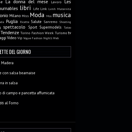
La donna del mese
Les
se
Lavoro
libri
ournables
Life
Link
Lvmh
Maternità
Moda
musica
onio
Milano
Miss
Mos
Puglia
Salute
Sanremo
ada
Ricette
Shooting
spettacolo
Sport
Supermodels
g
Tatoo
Tendenze
tv
Torino Fashion Week
Turismo
aggi
Video
Vip
Vogue Fashion Night's
Web
CETTE DEL GIORNO
al Madera
e con salsa bearnaise
ra in salsa
o di campo e pancetta affumicata
titi al Forno