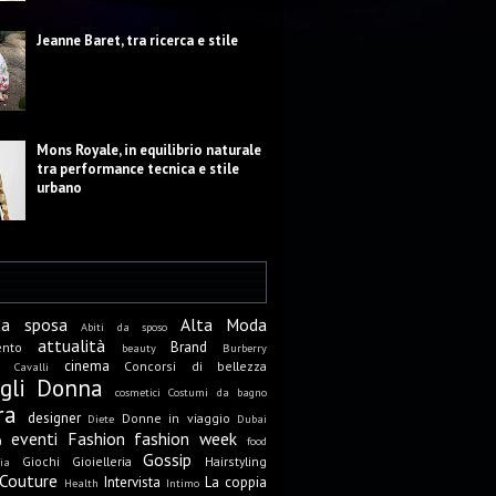
Jeanne Baret, tra ricerca e stile
Mons Royale, in equilibrio naturale
tra performance tecnica e stile
urbano
da sposa
Alta Moda
Abiti da sposo
attualità
Brand
ento
beauty
Burberry
cinema
Concorsi di bellezza
Cavalli
igli Donna
cosmetici
Costumi da bagno
ra
designer
Donne in viaggio
Diete
Dubai
eventi
Fashion
fashion week
a
food
Gossip
Giochi
Gioielleria
Hairstyling
ia
Couture
Intervista
La coppia
Health
Intimo