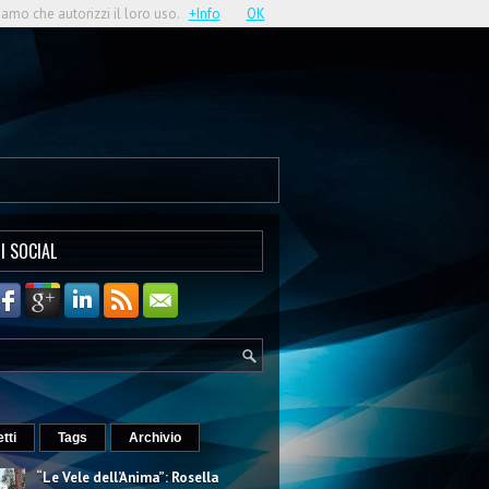
iamo che autorizzi il loro uso.
+Info
OK
I SOCIAL
etti
Tags
Archivio
“Le Vele dell’Anima”: Rosella