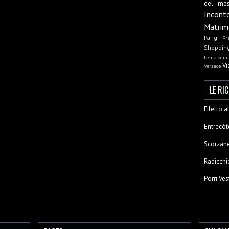
del me
Incont
Matrim
Parigi
Pr
Shoppin
tecnologia
Vi
Versace
LE RI
Filetto 
Entrecòt
Scorzane
Radicchi
Porri Ves