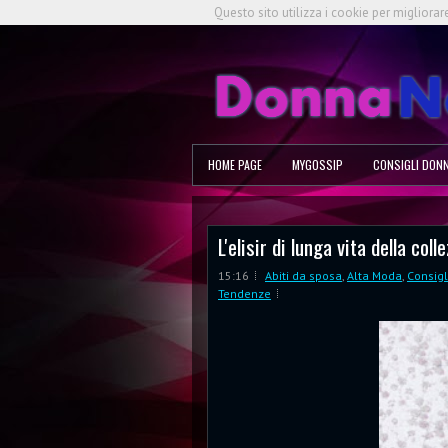
Questo sito utilizza i cookie per migliorar
HOME PAGE
MYGOSSIP
CONSIGLI DON
L'elisir di lunga vita della c
15:16
Abiti da sposa
,
Alta Moda
,
Consig
Tendenze