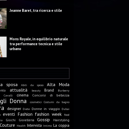
Jeanne Baret, tra ricerca e stile
Mons Royale, in equilibrio naturale
tra performance tecnica e stile
urbano
da sposa
Alta Moda
Abiti da sposo
attualità
Brand
ento
beauty
Burberry
cinema
Concorsi di bellezza
Cavalli
igli Donna
cosmetici
Costumi da bagno
ra
designer
Donne in viaggio
Diete
Dubai
eventi
Fashion
fashion week
a
food
Gossip
Giochi
Gioielleria
Hairstyling
ia
Couture
Intervista
La coppia
Health
Intimo