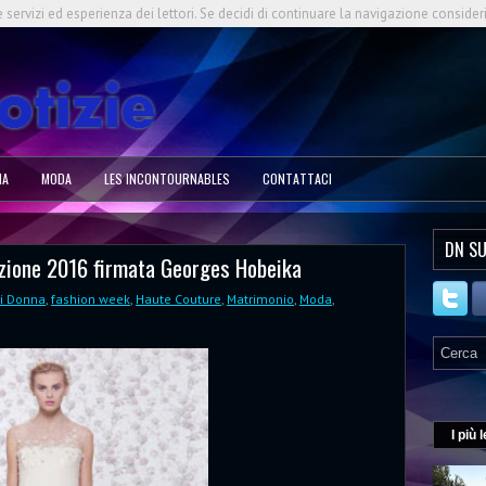
e servizi ed esperienza dei lettori. Se decidi di continuare la navigazione consider
NA
MODA
LES INCONTOURNABLES
CONTATTACI
DN SU
ollezione 2016 firmata Georges Hobeika
li Donna
,
fashion week
,
Haute Couture
,
Matrimonio
,
Moda
,
I più l