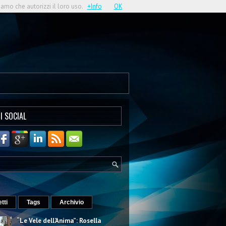
iamo che autorizzi il loro uso.
+Info
OK
I SOCIAL
etti
Tags
Archivio
“Le Vele dell’Anima”: Rosella