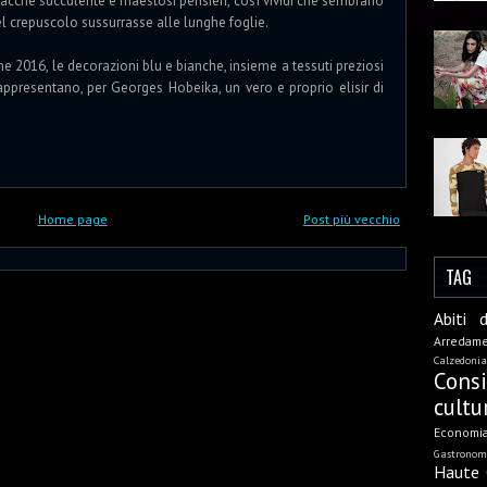
bacche succulente e maestosi pensieri, così vividi che sembrano
del crepuscolo sussurrasse alle lunghe foglie.
one 2016, le decorazioni blu e bianche, insieme a tessuti preziosi
appresentano, per Georges Hobeika, un vero e proprio elisir di
Home page
Post più vecchio
TAG
Abiti 
Arredam
Calzedonia
Cons
cultu
Economi
Gastronom
Haute 