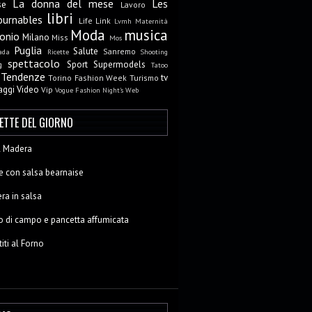
La donna del mese
Les
se
Lavoro
libri
ournables
Life
Link
Lvmh
Maternità
Moda
musica
onio
Milano
Miss
Mos
Puglia
Salute
Sanremo
ada
Ricette
Shooting
spettacolo
Sport
Supermodels
g
Tatoo
Tendenze
tv
Torino Fashion Week
Turismo
aggi
Video
Vip
Vogue Fashion Night's
Web
CETTE DEL GIORNO
al Madera
e con salsa bearnaise
ra in salsa
o di campo e pancetta affumicata
titi al Forno