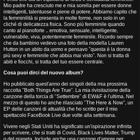
Mio padre ha cresciuto me e mia sorella per essere donne
intelligenti, talentuose e piene di potere. Abbiamo capito che
la femminilità si presenta in molte forme, non solo in un
cliché di delicatezza fisica. Sono più femminile quando
canto al pianoforte .. emotiva, sensuale, intelligente,
vulnerabile, viva, potentemente femminile. Ricordo sempre
che da bambino vedevo una foto della modella Lauren
Hutton in un abito da uomo e pensavo "questa è la donna
più sexy e femminile che abbia mai visto". Non si tratta di
abiti e fiocchi, si tratta del tuo essere centrale.
Cosa puoi dirci del nuovo album?
Ho pubblicato quest'anno dei singoli della mia prossima
raccolta "Both Things Are True". La mia rivisitazione della
canzone della torcia di "Settembre" di EW&F è l'ultima. Nel
mezzo di questo ho anche rilasciato "The Here & Now", un
EP delle canzoni di attualità che ho scritto per il mio
spettacolo FaceBook Live due volte alla settimana.
Vivere negli Stati Uniti ha significato un'ispirazione infinita
per scrivere, che si tratti di Covid, Black Lives Matter, Trump
o del pianeta. Include anche una canzone d'amore per