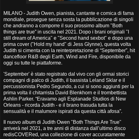
MILANO - Judith Owen, pianista, cantante e comica di fama
mondiale, prosegue senza sosta la pubblicazione di singoli
che andranno a comporre il suo prossimo album "Both
things are true” in uscita nel 2021. Dopo i brani originali "I
still dream of America" e "Second hand sexbot" e dopo una
prima cover ("Hold my hand" di Jess Glynne), questa volta
Judith si cimenta con la reinterpretazione di “September”, hit
dancefloor R&B degli Earth, Wind and Fire, disponibile da
oggi su tutte le piattaforme.
'September' è stato registrato dal vivo con gli ormai storici
compagni di palco di Judith, il bassista Leland Sklar e il
percussionista Pedro Segundo, a cui si sono aggiunti per la
prima volta il chitarrista David Blenkhorn e il trombettista
Ashlin Parker. “Eravamo agli Esplanade Studios di New
Orleans - ricorda Judith - e il brano trasuda tutta la
sensualità e il malumore ispirati da questa città afosa”.
Il nuovo album di Judith Owen "Both Things Are True"
arriverà nel 2021, a tre anni di distanza dall’ultimo disco
redisCOVERed, una collezione di cover accuratamente