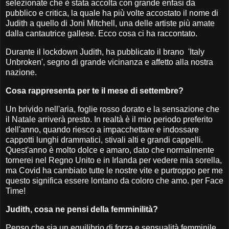
selezionate che è stata accolta con grande enfasi da
pubblico e critica, la quale ha più volte accostato il nome di
Judith a quello di Joni Mitchell, una delle artiste più amate
dalla cantautrice gallese. Ecco cosa ci ha raccontato.
Durante il lockdown Judith, ha pubblicato il brano 'Italy
Unbroken', segno di grande vicinanza e affetto alla nostra
nazione.
Cosa rappresenta per te il mese di settembre?
Un brivido nell'aria, foglie rosso dorato e la sensazione che
il Natale arriverà presto. In realtà è il mio periodo preferito
dell'anno, quando riesco a impacchettare e indossare
cappotti lunghi drammatici, stivali alti e grandi cappelli.
Quest'anno è molto dolce e amaro, dato che normalmente
tornerei nel Regno Unito e in Irlanda per vedere mia sorella,
ma Covid ha cambiato tutte le nostre vite e purtroppo per me
questo significa essere lontano da coloro che amo. per Face
Time!
Judith, cosa ne pensi della femminilità?
Penso che sia un equilibrio di forza e sensualità femminile.